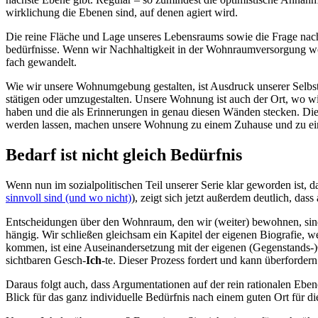
wirklichung die Ebenen sind, auf denen agiert wird.
Die reine Fläche und Lage unseres Lebens­raums sowie die Frage nach E
bedürfnisse. Wenn wir Nach­haltig­keit in der Wohn­raum­ver­sorgung wol
fach gewandelt.
Wie wir unsere Wohn­um­gebung ge­stalten, ist Aus­druck unserer Selbs
stätigen oder um­zu­gestalten. Unsere Wohnung ist auch der Ort, wo w
haben und die als Er­innerungen in genau diesen Wänden stecken. Die 
werden lassen, machen unsere Wohnung zu einem Zuhause und zu ei
Bedarf ist nicht gleich Bedürfnis
Wenn nun im sozial­politischen Teil unserer Serie klar geworden ist, 
sinnvoll sind (und wo nicht)
), zeigt sich jetzt außer­dem deut­lich,
Ent­scheid­ungen über den Wohn­raum, den wir (weiter) be­wohnen, sind 
hängig. Wir schließen gleich­sam ein Kapitel der eigenen Bio­grafie, 
kommen, ist eine Aus­einander­setzung mit der eigenen (Gegenstands-)Ge
sichtbaren Gesch-
Ich
-te. Dieser Prozess fordert und kann überfordern
Da­raus folgt auch, dass Argumen­tationen auf der rein rationalen Ebe
Blick für das ganz individuelle Bedürfnis nach einem guten Ort für die