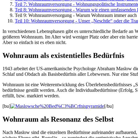
Teil 7: Wohnraumversorgung - Wohnungspolitische Instrumente
Teil 8: Wohnraumversorgung - Warum wir einen umfassenden k
Teil 9: Wohnraumversorgung - Warum Wohnraum immer auch e
Teil 10: Wohnraumversorgung - Unser „Neschtle“ oder die Tra
In ver­schiedenen Lebens­phasen gibt es unter­schiedliche Be­darfe a
größeren Wohn­raum. Im Alter wird weniger Platz oder aber ein barrie
Aber so einfach ist es eben nicht.
Wohn­raum als existen­tielles Bedürfnis
1943 arbeitet der US-ameri­kanische Psychologe Abraham Maslow die 
Schlaf und Obdach als Basis­bedürfnis aller Lebe­wesen. Nur eine Stu
Wohn­raum ist eine Weiter­entwicklung des Über­lebens­bedürfnisses „S
bedürfnisse ge­stillt werden. Auch die Individual­bedürf­nisse (Erfolg,
erfüllt, bzw. markiert werden.
[bu]
[/bu]
Wohn­raum als Resonanz des Selbst
Nach Maslow sind die einzelnen Bedürf­nisse auf­einander auf­bauend, 
nächste Ebene gibt. Regulär – so zumindest die optimistische Annahme – 