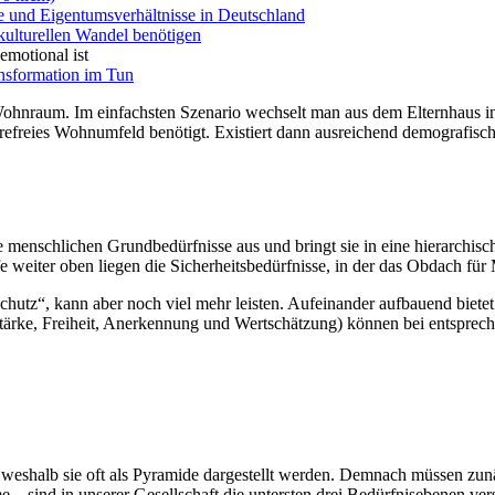
 und Eigentumsverhältnisse in Deutschland
ulturellen Wandel benötigen
motional ist
nsformation im Tun
n Wohn­raum. Im einfachsten Szenario wechselt man aus dem Eltern­haus
re­freies Wohn­umfeld benötigt. Existiert dann aus­reichend demografis
menschlichen Grund­bedürfnisse aus und bringt sie in eine hierarchis
fe weiter oben liegen die Sicher­heits­bedürfnisse, in der das Obdach f
chutz“, kann aber noch viel mehr leisten. Auf­einander auf­bauend biet
 Stärke, Frei­heit, An­erkennung und Wert­schätzung) können bei ent­sprec
weshalb sie oft als Pyramide dargestellt werden. Dem­nach müssen zu­näc
sind in unserer Gesell­schaft die untersten drei Bedürfnis­ebenen ver­so