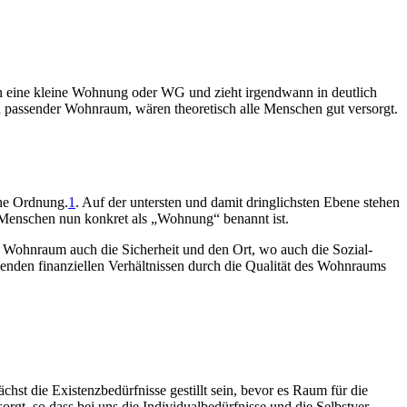
 in eine kleine Wohnung oder WG und zieht irgend­wann in deutlich
ch passender Wohn­raum, wären theoretisch alle Menschen gut versorgt.
che Ordnung.
1
. Auf der untersten und damit dringlichsten Ebene stehen
ür Menschen nun konkret als „Wohnung“ benannt ist.
et Wohn­raum auch die Sicherheit und den Ort, wo auch die Sozial­
henden finanz­iellen Ver­hältnissen durch die Qualität des Wohn­raums
hst die Existenz­bedürfnisse gestillt sein, bevor es Raum für die
rgt, so dass bei uns die Individual­bedürfnisse und die Selbst­ver­