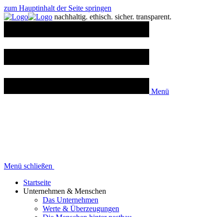
zum Hauptinhalt der Seite springen
n
achhaltig.
e
thisch.
s
icher.
t
ransparent.
Menü
Menü schließen
Startseite
Unternehmen & Menschen
Das Unternehmen
Werte & Überzeugungen