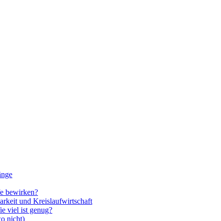
änge
fe bewirken?
rkeit und Kreislaufwirtschaft
 viel ist genug?
o nicht)