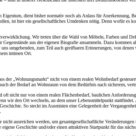
igen­tum, dient bisher normativ noch als Anlass für An­er­kennung, Be­
len, ist hier ein gesell­schaft­liches Um­denken nötig. Denn wofür es ko
t­ver­wirklichung. Wir treten über die Wahl von Möbeln, Farben und De­k
ir Gegen­stände aus der eigenen Bio­grafie an­sammeln. Dazu kommen all
uns um­gebenden, zum Teil auch greif­baren Erinnerungen, von denen wi
nem intimen Ort.
dass der „Wohnungs­markt“ nicht von einem realen Wohn­bedarf ge­steuer
 dass auch der Bedarf an Wohn­raum von dem Bedürfnis nach sicherem, ve
oft nicht nur von einem realen Flächen­bedarf, bau­lichen An­forder­unge
wenn wir den Ort wechseln, an dem unser Lebens­mittel­punkt statt­finde
schichte. So steckt im Aus­misten eine Ge­legen­heit der Ver­gangen­heit
.
ne nicht aus­reichen werden, um gesamt­gesellschaft­liche Ver­änderung
 eigene Geschichte und/oder einen attraktiven Start­punkt für das nächs