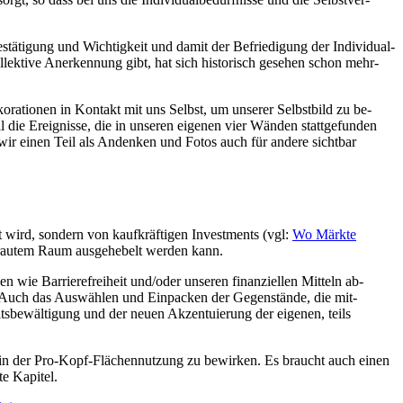
stätigung und Wichtig­keit und damit der Be­friedigung der Individual­
llektive An­er­kennung gibt, hat sich historisch ge­sehen schon mehr­
orationen in Kontakt mit uns Selbst, um unserer Selbst­bild zu be­
 die Ereignisse, die in unseren eigenen vier Wänden statt­gefunden
r einen Teil als An­denken und Fotos auch für andere sicht­bar
t wird, sondern von kauf­kräftigen Investments (vgl:
Wo Märkte
rtrautem Raum aus­gehebelt werden kann.
n wie Barriere­frei­heit und/oder unseren finanziellen Mitteln ab­
t. Auch das Aus­wählen und Ein­packen der Gegen­stände, die mit­
s­be­wäl­tigung und der neuen Akzen­tuierung der eigenen, teils
en in der Pro-Kopf-Flächen­nutzung zu bewirken. Es braucht auch einen
te Kapitel.