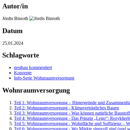
Autor/in
Jördis Binroth
Datum
25.01.2024
Schlagworte
nestbau kommentiert
Konzepte
Info-Serie Wohnraumversorgung
Wohnraumversorgung
Teil 1: Wohnraumversorgung – Hintergründe und Zusammenh
Teil 2: Wohnraumversorgung - Klimaverträgliches Bauen
Teil 3: Wohnraumversorgung - Was können natürliche Baustof
Teil 4: Wohnraumversorgung - Das Prinzip „Lego“: Rezyklierba
Teil 5: Wohnraumversorgung - Wohnfläche und Suffizienz – Wie
Teil 6: Wohnraumversorgung - Wo Märkte sinnvoll sind (und w