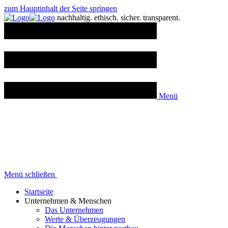
zum Hauptinhalt der Seite springen
n
achhaltig.
e
thisch.
s
icher.
t
ransparent.
Menü
Menü schließen
Startseite
Unternehmen & Menschen
Das Unternehmen
Werte & Überzeugungen