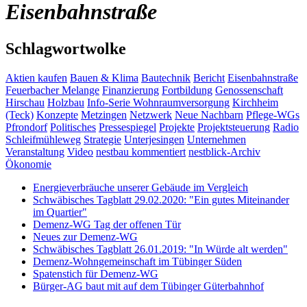
Eisenbahnstraße
Schlagwortwolke
Aktien kaufen
Bauen & Klima
Bautechnik
Bericht
Eisenbahnstraße
Feuerbacher Melange
Finanzierung
Fortbildung
Genossenschaft
Hirschau
Holzbau
Info-Serie Wohnraumversorgung
Kirchheim
(Teck)
Konzepte
Metzingen
Netzwerk
Neue Nachbarn
Pflege-WGs
Pfrondorf
Politisches
Pressespiegel
Projekte
Projektsteuerung
Radio
Schleifmühleweg
Strategie
Unterjesingen
Unternehmen
Veranstaltung
Video
nestbau kommentiert
nestblick-Archiv
Ökonomie
Energieverbräuche unserer Gebäude im Vergleich
Schwäbisches Tagblatt 29.02.2020: "Ein gutes Miteinander
im Quartier"
Demenz-WG Tag der offenen Tür
Neues zur Demenz-WG
Schwäbisches Tagblatt 26.01.2019: "In Würde alt werden"
Demenz-Wohngemeinschaft im Tübinger Süden
Spatenstich für Demenz-WG
Bürger-AG baut mit auf dem Tübinger Güterbahnhof