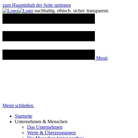
zum Hauptinhalt der Seite springen
n
achhaltig.
e
thisch.
s
icher.
t
ransparent.
Menü
Menü schließen
Startseite
Unternehmen & Menschen
Das Unternehmen
Werte & Überzeugungen